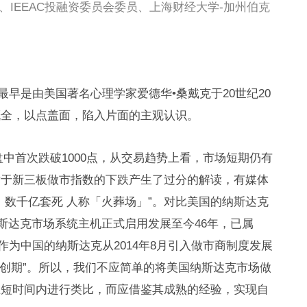
理、IEEAC投融资委员会委员、上海财经大学-加州伯克
最早是由美国著名心理学家爱德华•桑戴克于20世纪20
概全，以点盖面，陷入片面的主观认识。
数盘中首次跌破1000点，从交易趋势上看，市场短期仍有
对于新三板做市指数的下跌产生了过分的解读，有媒体
：数千亿套死 人称「火葬场」”。对比美国的纳斯达克
纳斯达克市场系统主机正式启用发展至今46年，已属
作为中国的纳斯达克从2014年8月引入做市商制度发展
初创期”。所以，我们不应简单的将美国纳斯达克市场做
在短时间内进行类比，而应借鉴其成熟的经验，实现自