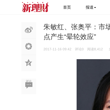
首页
报道
朱敏红、张奥平：市
点产生“晕轮效应”
2017-11-16 09:42
评论0
阅读8,412
评论