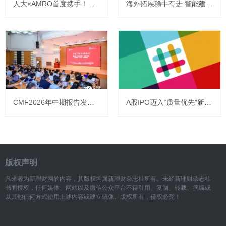
人大×AMRO首度携手！共议东盟与中日韩区域经济发展
海外拓展稳中有进 智能建造蓄势赋能 ——安永发布《中国上市建筑公司2025年回顾及未来展望》报告
CMF2026年中期报告发布：专家共论中国经济承前启后新变局
A股IPO迈入“质量优先”新常态，港股筹资规模创近五年同期新高
版权声明
凡来源为新理财网的内容，其版权均属新理财杂志社所有。未经新理财杂志社
书面授权，任何媒体、网站以及微信公众平台不得引用、复制、转载、摘编或
以其他任何方式使用上述内容或建立镜像。版权所有，侵权必究！