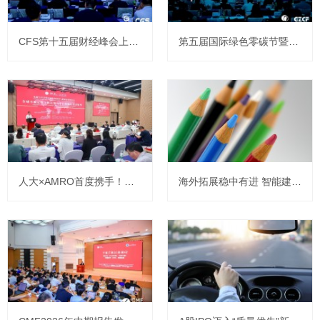
CFS第十五届财经峰会上海举行 全球视野下中国韧性彰显经济新活力
第五届国际绿色零碳节暨ESG领袖峰会上海举办 共启可持续新征程
人大×AMRO首度携手！共议东盟与中日韩区域经济发展
海外拓展稳中有进 智能建造蓄势赋能 ——安永发布《中国上市建筑公司2025年回顾及未来展望》报告