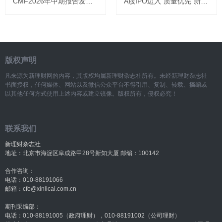
CMF2026年中期报告发布：专家共论中国经济承前启后新变局
A股IPO迈入“质量优先”新常态，港股筹资规模创近五年同期新高
版权声明
凡来源为新理财网的内容，其版权均属新理财杂志社所有。未经新理财杂志社
书面授权，任何媒体、网站以及微信公众平台不得引用、复制、转载、摘编或
以其他任何方式使用上述内容或建立镜像。版权所有，侵权必究！
联系我们
新理财杂志社
地址：北京市海淀区阜成路甲28号新知大厦 邮编：100142
合作咨询：
电话：010-88191066
邮箱：cfo@xinlicai.com.cn
期刊采编部：
电话：010-88191005（政府理财），010-88191002（公司理财）