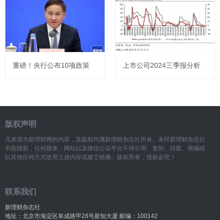
重磅！央行公布10项政策
上市公司2024三季报分析
版权声明
凡来源为新理财网的内容，其版权均属新理财杂志社所有。未经新理财杂志社
书面授权，任何媒体、网站以及微信公众平台不得引用、复制、转载、摘编或
以其他任何方式使用上述内容或建立镜像。版权所有，侵权必究！
联系我们
新理财杂志社
地址：北京市海淀区阜成路甲28号新知大厦 邮编：100142