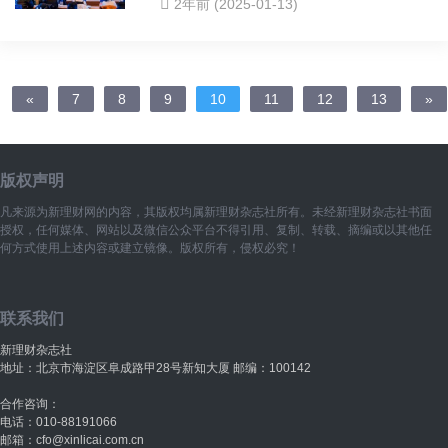
2年前 (2025-01-13)
«
7
8
9
10
11
12
13
»
版权声明
凡来源为新理财网的内容，其版权均属新理财杂志社所有。未经新理财杂志社书面
授权，任何媒体、网站以及微信公众平台不得引用、复制、转载、摘编或以其他任
何方式使用上述内容或建立镜像。版权所有，侵权必究！
联系我们
新理财杂志社
地址：北京市海淀区阜成路甲28号新知大厦 邮编：100142
合作咨询：
电话：010-88191066
邮箱：cfo@xinlicai.com.cn