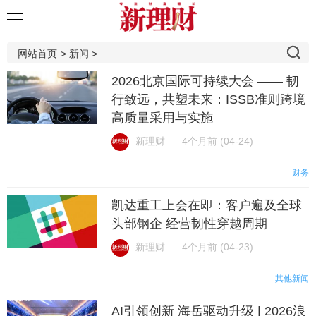
网站首页
>
新闻
>
2026北京国际可持续大会 —— 韧
行致远，共塑未来：ISSB准则跨境
高质量采用与实施
新理财
4个月前 (04-24)
财务
凯达重工上会在即：客户遍及全球
头部钢企 经营韧性穿越周期
新理财
4个月前 (04-23)
其他新闻
AI引领创新 海岳驱动升级 | 2026浪