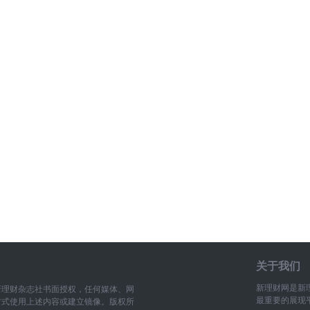
关于我们
新理财网是新
新理财杂志社书面授权，任何媒体、网
最重要的展现
方式使用上述内容或建立镜像。版权所