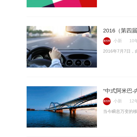
2016（第
小新
10年
2016年7月7日
“中式阿米巴
小新
12年
当今瞬息万变的移